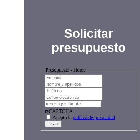
Solicitar
presupuesto
Presupuesto - Home
reCAPTCHA
Acepto la
política de privacidad
Enviar