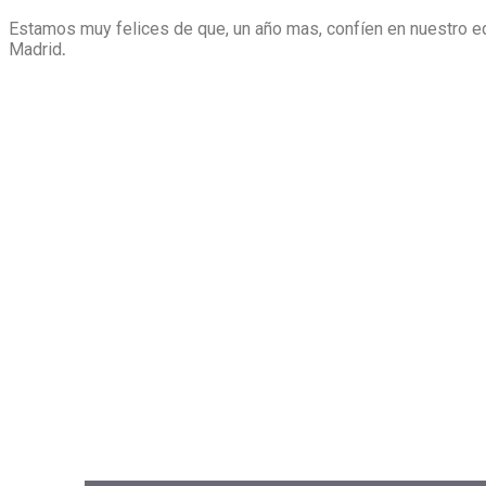
Estamos muy felices de que, un año mas, confíen en nuestro eq
Madrid
.
Nos encargamos de s
personal para tu eve