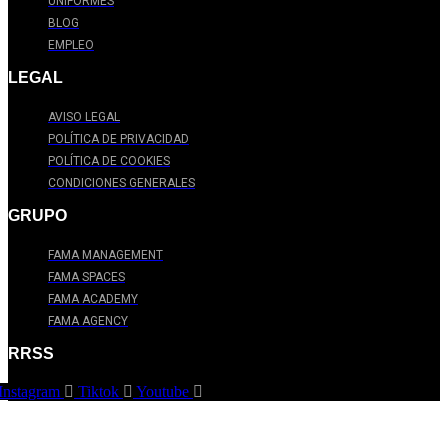
UNIFORMES
BLOG
EMPLEO
LEGAL
AVISO LEGAL
POLÍTICA DE PRIVACIDAD
POLÍTICA DE COOKIES
CONDICIONES GENERALES
GRUPO
FAMA MANAGEMENT
FAMA SPACES
FAMA ACADEMY
FAMA AGENCY
RRSS
Instagram
Tiktok
Youtube