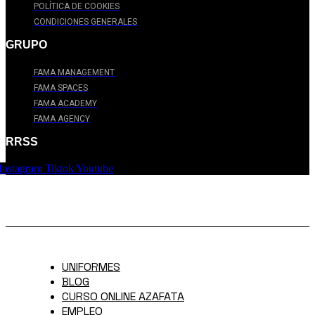
POLÍTICA DE COOKIES
CONDICIONES GENERALES
GRUPO
FAMA MANAGEMENT
FAMA SPACES
FAMA ACADEMY
FAMA AGENCY
RRSS
Instagram
Tiktok
Youtube
UNIFORMES
BLOG
CURSO ONLINE AZAFATA
EMPLEO