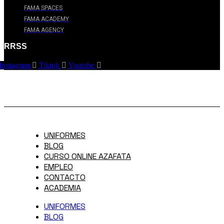
FAMA SPACES
FAMA ACADEMY
FAMA AGENCY
RRSS
Instagram
Tiktok
Youtube
UNIFORMES
BLOG
CURSO ONLINE AZAFATA
EMPLEO
CONTACTO
ACADEMIA
UNIFORMES
BLOG