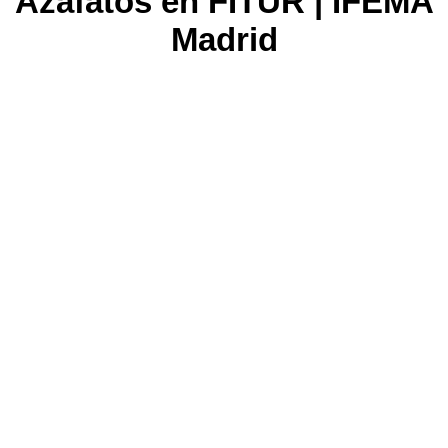
Azafatos en FITUR | IFEMA
Madrid
Nos encargamos de
seleccionar y
contratar al mejor
personal para tu
evento.