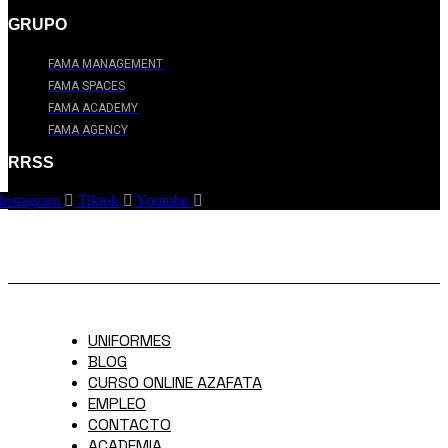
GRUPO
FAMA MANAGEMENT
FAMA SPACES
FAMA ACADEMY
FAMA AGENCY
RRSS
Instagram
Tiktok
Youtube
UNIFORMES
BLOG
CURSO ONLINE AZAFATA
EMPLEO
CONTACTO
ACADEMIA