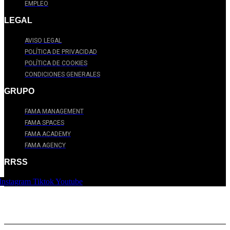
EMPLEO
LEGAL
AVISO LEGAL
POLÍTICA DE PRIVACIDAD
POLÍTICA DE COOKIES
CONDICIONES GENERALES
GRUPO
FAMA MANAGEMENT
FAMA SPACES
FAMA ACADEMY
FAMA AGENCY
RRSS
Instagram
Tiktok
Youtube