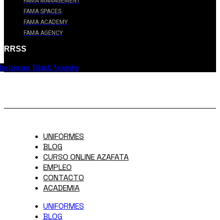
FAMA MANAGEMENT
FAMA SPACES
FAMA ACADEMY
FAMA AGENCY
RRSS
Instagram
Tiktok
Youtube
UNIFORMES
BLOG
CURSO ONLINE AZAFATA
EMPLEO
CONTACTO
ACADEMIA
UNIFORMES
BLOG