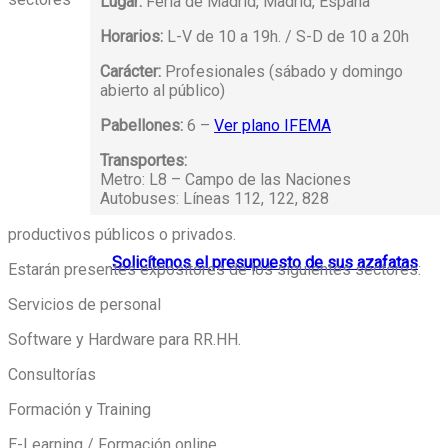
Lugar:
Feria de Madrid, Madrid, España
Horarios:
L-V de 10 a 19h. / S-D de 10 a 20h
Carácter:
Profesionales (sábado y domingo
abierto al público)
Pabellones:
6 –
Ver plano IFEMA
Transportes:
Metro: L8 – Campo de las Naciones
Autobuses: Líneas 112, 122, 828
productivos públicos o privados.
Solicítenos el presupuesto de sus azafatas
Estarán presentes expositores de los siguientes sectores:
Servicios de personal
Software y Hardware para RR.HH.
Consultorías
Formación y Training
E-Learning / Formación online.