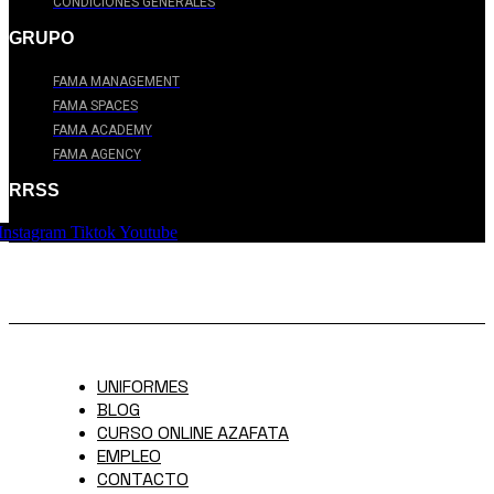
CONDICIONES GENERALES
GRUPO
FAMA MANAGEMENT
FAMA SPACES
FAMA ACADEMY
FAMA AGENCY
RRSS
Instagram
Tiktok
Youtube
UNIFORMES
BLOG
CURSO ONLINE AZAFATA
EMPLEO
CONTACTO